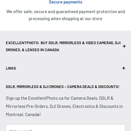
Secure payments
We offer safe, secure and guaranteed payment protection and
processing when shopping at our store
EXCELLENTPHOTO: BUY DSLR, MIRRORLESS & VIDEO CAMERAS, DJI
DRONES, & LENSES IN CANADA
Excellent Photo & Video, le meilleur magasin de caméras à
LINKS
Montréal, Canada, propose des
Appareils Photo Reflex
Numériques (DSLR)
, des
Appareils Photo Sans Miroir
Nous Joindre
(Mirrorless)
, des
Caméras Vidéo 4K
, des
Objectifs
, des
DSLR, MIRRORLESS & DJI DRONES – CAMERA DEALS & DISCOUNTS!
Avis de nos clients
Drones DJI
, des
Accessoires de Photographie
et du
Foire aux questions
Sign up the ExcellentPhoto.ca for Camera Deals, DSLR &
Matériel Photo Professionnel
. Nous sommes des
Mirrorless Pre-Orders, DJI Drones, Electronics & Discounts in
Expédition et retours
revendeurs autorisés de grandes marques, y compris
Montreal, Canada!
Politique de confidentialité
Canon, Sony, Nikon, Fujifilm, Panasonic, Red
et plus
Termes et conditions
encore. Que vous soyez
Photographe Professionnel,